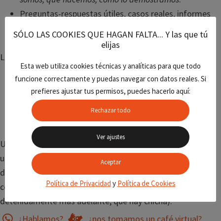
Preguntas-respuestas útiles, casos reales, informes
accesibles.
SÓLO LAS COOKIES QUE HAGAN FALTA... Y las que tú
elijas
Lo que ignora:
Esta web utiliza cookies técnicas y analíticas para que todo
funcione correctamente y puedas navegar con datos reales. Si
Archivos de texto escondidos, notas de prensa
prefieres ajustar tus permisos, puedes hacerlo aquí:
genéricas o mensajes vagos.
Rechazar todo
Contenido desactualizado o contradictorio.
Ver ajustes
Un análisis de
Search Engine Land
(2025) deja claro que el
uso de
datos estructurados y jerarquía clara
será
Aceptar
decisivo para que los motores de IA seleccionen tu
Política de Privacidad
y
Política de Cookies
contenido como respuesta (de esto hablaremos más
detenidamente más adelante, que hay chicha).
¿Hablamos?
¿nos tomamos un café virtual?