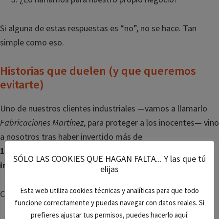
Si alguna de estas respuestas es “no”, no se hace. Tan
simple como eso.
Historias que duelen (y que queremos
evitarte)
Uno de nuestros clientes industriales —vamos a llamarlo
Fabricaciones Martínez
, para proteger a los inocentes— vino
a nosotros tras haber invertido más de
12.000 € en una web con “posicionamiento SEO
SÓLO LAS COOKIES QUE HAGAN FALTA... Y las que tú
incluido”
.
elijas
Esta web utiliza cookies técnicas y analíticas para que todo
Cuando la revisamos, nos encontramos con:
funcione correctamente y puedas navegar con datos reales. Si
prefieres ajustar tus permisos, puedes hacerlo aquí: