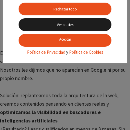
Un blog de recetas (aunque vendían maquinaria, no
Rechazar todo
cocinaban).
Meta descripciones duplicadas en toda la web.
Ver ajustes
Y una home que tardaba
7 segundos
en cargar. En
WiFi.
Aceptar
Política de Privacidad
y
Política de Cookies
El diseñador les dijo que era “una web emocional, muy
visual”.
Nosotros les dijimos que no aparecían en Google ni por su
propio nombre.
Solución: replanteamos toda la arquitectura de la web,
creamos contenidos pensando en clientes reales y
optimizamos la visibilidad en buscadores e
inteligencias artificiales
.
¿Resultado? Leads cualificados en menos de 3 meses. Sin