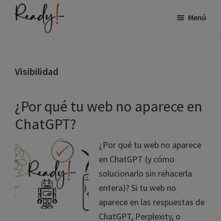
Saltar
Saltar
Menú
al
a
contenido
la
Ready
Especialistas
principal
barra
en
lateral
visibilidad
Visibilidad
principal
de
marca
¿Por qué tu web no aparece en
en
ChatGPT?
internet
en
¿Por qué tu web no aparece
el
en ChatGPT (y cómo
sector
solucionarlo sin rehacerla
industria
entera)? Si tu web no
aparece en las respuestas de
ChatGPT, Perplexity, o