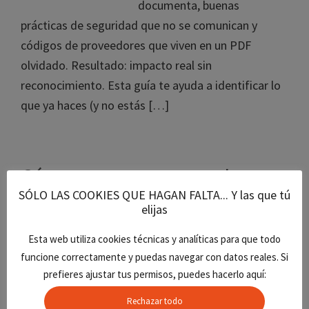
documenta, buenas
prácticas de seguridad que no se comunican y
códigos de proveedores que viven en un PDF
olvidado. Resultado: impacto real sin
reconocimiento. Esta guía te ayuda a identificar lo
que ya haces (y no estás […]
Cómo estructurar tu web para
SÓLO LAS COOKIES QUE HAGAN FALTA... Y las que tú
que la IA te entienda
elijas
Cómo estructurar tu web
Esta web utiliza cookies técnicas y analíticas para que todo
para que la IA te entienda Tu
funcione correctamente y puedas navegar con datos reales. Si
web ya no compite en
prefieres ajustar tus permisos, puedes hacerlo aquí:
Google, compite en
Rechazar todo