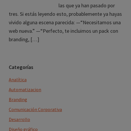
las que ya han pasado por
tres. Si estás leyendo esto, probablemente ya hayas
vivido alguna escena parecida: —“Necesitamos una
web nueva.” —“Perfecto, te incluimos un pack con
branding, […]
Barra
Categorías
lateral
Analítica
principal
Automatizacion
Branding
Comunicación Corporativa
Desarrollo
Diseño gráfico