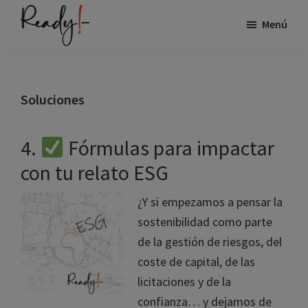
Saltar
Saltar
Menú
al
a
contenido
la
Ready
Especialistas
principal
barra
en
lateral
visibilidad
Soluciones
principal
de
marca
4.
Fórmulas para impactar
en
con tu relato ESG
internet
en
¿Y si empezamos a pensar la
el
sostenibilidad como parte
sector
de la gestión de riesgos, del
industria
coste de capital, de las
licitaciones y de la
confianza… y dejamos de