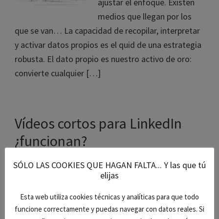
ajustar el enfoque. Existen
medios que llegan por los
que se van… La capacidad de recopilar, interpretar
y activar datos propios es el quid de una estrategia
robusta. El dato propio es nuestro activo de oro:
convierte cualquier […]
Vídeos cortos para LinkedIn
¿funcionan?
Hasta hace nada, en el
SÓLO LAS COOKIES QUE HAGAN FALTA... Y las que tú
elijas
mundo B2B bastaba con una
web técnica, un PDF con
Esta web utiliza cookies técnicas y analíticas para que todo
datos y un perfil corporativo
funcione correctamente y puedas navegar con datos reales. Si
algo decente en LinkedIn.