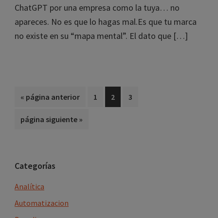
ChatGPT por una empresa como la tuya… no
apareces. No es que lo hagas mal.Es que tu marca
no existe en su “mapa mental”. El dato que […]
Ir
Página
Página
Página
«
página anterior
1
2
3
a
Ir
página siguiente »
la
a
la
Barra
Categorías
lateral
Analítica
principal
Automatizacion