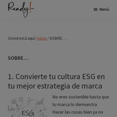
Saltar
Saltar
Menú
al
a
contenido
la
Ready
Especialistas
principal
barra
en
lateral
visibilidad
Usted está aquí:
Inicio
/
SOBRE…
principal
de
marca
SOBRE…
en
internet
1. Convierte tu cultura ESG en
en
el
tu mejor estrategia de marca
sector
No eres sostenible hasta que
industria
tu marca lo demuestra
Hacer las cosas bien ya no