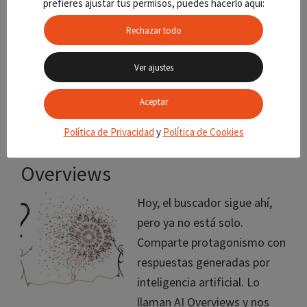
prefieres ajustar tus permisos, puedes hacerlo aquí:
Pero eso ya no basta.
Rechazar todo
Porque las reglas del juego han cambiado, y las
marcas que ganan visibilidad hoy son las que tienen
Ver ajustes
rostro. Sí, rostro. Y voz. Y algo que […]
Aceptar
Política de Privacidad
y
Política de Cookies
Cómo dominar los AI
Overviews
Hoy, el buscador sigue ahí,
pero ya no está solo.
Comparte protagonismo con
respuestas generadas por
inteligencia artificial. Lo
llaman AI Overviews y nos